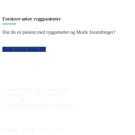
Forskere søker ryggpasienter
Har du en pasient med ryggsmerter og Modic forandringer?
Share
Tweet
Share
Pin
Kontakt oss
Manuellterapeut Terje Andreassen
Hospitalgata 3a, Vardø, Norge
950 51 224
finnmarkmanuellterapi@hotmail.com
Åpningstider
Mandag - Fredag : 08:00 - 16:00