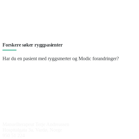
Forskere søker ryggpasienter
Har du en pasient med ryggsmerter og Modic forandringer?
Kontakt oss
Manuellterapeut Terje Andreassen
Hospitalgata 3a, Vardø, Norge
950 51 224