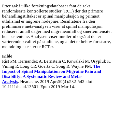
Etter søk i ulike forskningsdatabaser fant de seks
randomiserte kontrollerte studier (RCT) der det primære
behandlingstiltaket er spinal manipulasjon og primært
utfallsmål er migrene hodepine. Resultatene fra den
preliminære meta-analysen viser at spinal manipulasjon
reduserer antall dager med migreneanfall og smerteintensitet
hos pasientene. Analysen viser imidlertid også at det er
varierende kvalitet på studiene, og at det er behov for større,
metodologiske sterke RCTer.
Kilde
Rist PM, Hernandez A, Bernstein C, Kowalski M, Osypiuk K,
Vining R, Long CR, Goertz C, Song R, Wayne PM:
The
Impact of Spinal Manipulation on Migraine Pain and
Disability: A Systematic Review and Meta-
Analysis
. Headache. 2019 Apr;59(4):532-542. doi:
10.1111/head.13501. Epub 2019 Mar 14.